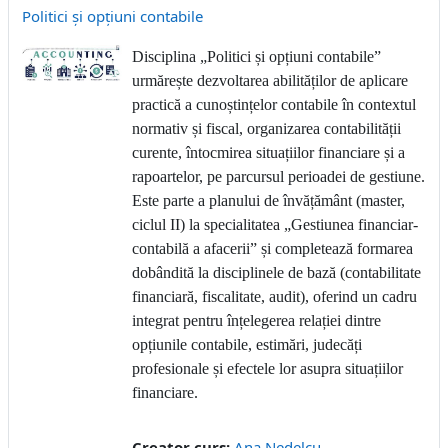
Politici și opțiuni contabile
Disciplina „Politici și opțiuni contabile”
urmărește dezvoltarea abilităților de aplicare
practică a cunoștințelor contabile în contextul
normativ și fiscal, organizarea contabilității
curente, întocmirea situațiilor financiare și a
rapoartelor, pe parcursul perioadei de gestiune.
Este parte a planului de învățământ (master,
ciclul II) la specialitatea „Gestiunea financiar-
contabilă a afacerii” și completează formarea
dobândită la disciplinele de bază (contabilitate
financiară, fiscalitate, audit), oferind un cadru
integrat pentru înțelegerea relației dintre
opțiunile contabile, estimări, judecăți
profesionale și efectele lor asupra situațiilor
financiare.
Creator curs:
Ana Nedelcu