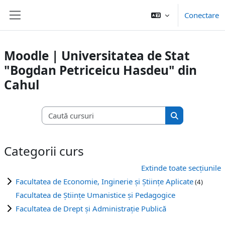
Sari la conţinutul principal
Conectare
Panou lateral
Moodle | Universitatea de Stat
"Bogdan Petriceicu Hasdeu" din
Cahul
Caută cursuri
Caută cursuri
Categorii curs
Extinde toate secțiunile
Facultatea de Economie, Inginerie și Științe Aplicate
(4)
Facultatea de Științe Umanistice și Pedagogice
Facultatea de Drept și Administrație Publică